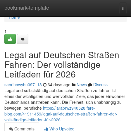
Home
bookmark-template
Togg
navi
Home
1
Legal auf Deutschen Straßen
Fahren: Der vollständige
Leitfaden für 2026
sabrinawybu097113
64 days ago
News
Discuss
Legal und selbstständig auf deutschen Straßen zu fahren ist
eines der wichtigsten und wertvollsten Ziele, das jeder Einwohner
Deutschlands anstreben kann. Die Freiheit, sich unabhängig zu
bewegen, berufliche
https://larabrwz940528.fare-
blog.com/41911459/legal-auf-deutschen-straßen-fahren-der-
vollständige-leitfaden-für-2026
Comments
Who Upvoted