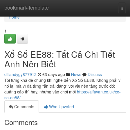
Home
bookmark-template
Togg
navi
Home
1
Xổ Số EE88: Tất Cả Chi Tiết
Anh Nên Biết
dillandygy877912
63 days ago
News
Discuss
Tôi từng khá dè chừng khi nghe đến Xổ Số EE88. Không phải vì
nó lạ, mà vì đã từng “ăn trái đắng” với vài nền tảng trước đó:
quảng cáo thì hay, nhưng vào chơi mới
https://alfavan.co.uk/xo-
so-ee88/
Comments
Who Upvoted
Comments