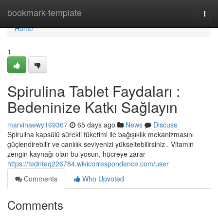
Home
bookmark-template
Togg
navi
Home
1
Spirulina Tablet Faydaları :
Bedeninize Katkı Sağlayın
marvinaewy169367
65 days ago
News
Discuss
Spirulina kapsülü sürekli tüketimi ile bağışıklık mekanizmasını
güçlendirebilir ve canlılık seviyenizi yükseltebilirsiniz . Vitamin
zengin kaynağı olan bu yosun, hücreye zarar
https://tednteq226784.wikicorrespondence.com/user
Comments
Who Upvoted
Comments