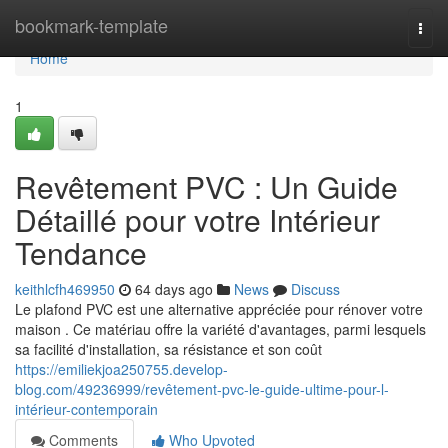
Home
bookmark-template
Togg
navi
Home
1
Revêtement PVC : Un Guide
Détaillé pour votre Intérieur
Tendance
keithlcfh469950
64 days ago
News
Discuss
Le plafond PVC est une alternative appréciée pour rénover votre
maison . Ce matériau offre la variété d'avantages, parmi lesquels
sa facilité d'installation, sa résistance et son coût
https://emiliekjoa250755.develop-
blog.com/49236999/revêtement-pvc-le-guide-ultime-pour-l-
intérieur-contemporain
Comments
Who Upvoted