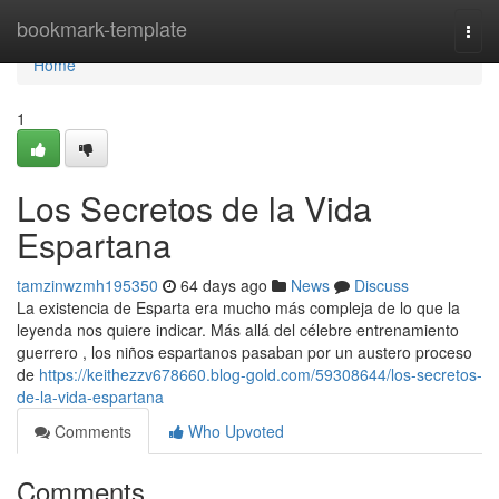
Home
bookmark-template
Togg
navi
Home
1
Los Secretos de la Vida
Espartana
tamzinwzmh195350
64 days ago
News
Discuss
La existencia de Esparta era mucho más compleja de lo que la
leyenda nos quiere indicar. Más allá del célebre entrenamiento
guerrero , los niños espartanos pasaban por un austero proceso
de
https://keithezzv678660.blog-gold.com/59308644/los-secretos-
de-la-vida-espartana
Comments
Who Upvoted
Comments