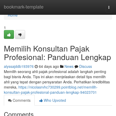
Home
bookmark-template
Togg
navi
Home
1
Memilih Konsultan Pajak
Profesional: Panduan Lengkap
alyssajddb193976
64 days ago
News
Discuss
Memilih seorang ahli pajak profesional adalah langkah penting
bagi bisnis Anda. Tips ini akan menjelaskan detail tips memilih
ahli yang tepat dengan persyaratan Anda. Perhatikan kredibilitas
mereka,
https://nicolasrvhc730299.pointblog.net/memilih-
konsultan-pajak-profesional-panduan-lengkap-94023701
Comments
Who Upvoted
Comments