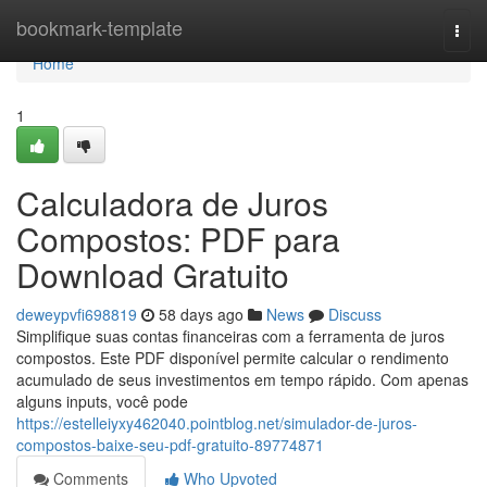
Home
bookmark-template
Togg
navi
Home
1
Calculadora de Juros
Compostos: PDF para
Download Gratuito
deweypvfi698819
58 days ago
News
Discuss
Simplifique suas contas financeiras com a ferramenta de juros
compostos. Este PDF disponível permite calcular o rendimento
acumulado de seus investimentos em tempo rápido. Com apenas
alguns inputs, você pode
https://estelleiyxy462040.pointblog.net/simulador-de-juros-
compostos-baixe-seu-pdf-gratuito-89774871
Comments
Who Upvoted