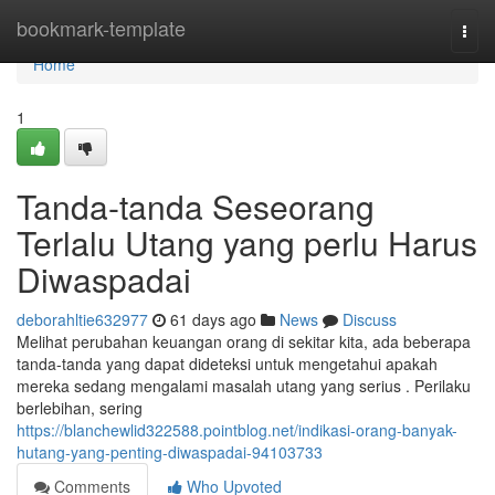
Home
bookmark-template
Togg
navi
Home
1
Tanda-tanda Seseorang
Terlalu Utang yang perlu Harus
Diwaspadai
deborahltie632977
61 days ago
News
Discuss
Melihat perubahan keuangan orang di sekitar kita, ada beberapa
tanda-tanda yang dapat dideteksi untuk mengetahui apakah
mereka sedang mengalami masalah utang yang serius . Perilaku
berlebihan, sering
https://blanchewlid322588.pointblog.net/indikasi-orang-banyak-
hutang-yang-penting-diwaspadai-94103733
Comments
Who Upvoted