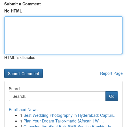
Submit a Comment
No HTML
HTML is disabled
Report Page
Search
Go
Published News
1
Best Wedding Photography in Hyderabad: Capturi...
1
Plan Your Dream Tailor-made {African | Wil...
1
Choosing the Right Bulk SMS Service Provider in...