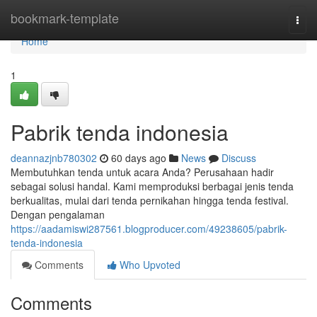
Home
bookmark-template
Togg
navi
Home
1
Pabrik tenda indonesia
deannazjnb780302
60 days ago
News
Discuss
Membutuhkan tenda untuk acara Anda? Perusahaan hadir
sebagai solusi handal. Kami memproduksi berbagai jenis tenda
berkualitas, mulai dari tenda pernikahan hingga tenda festival.
Dengan pengalaman
https://aadamiswi287561.blogproducer.com/49238605/pabrik-
tenda-indonesia
Comments
Who Upvoted
Comments