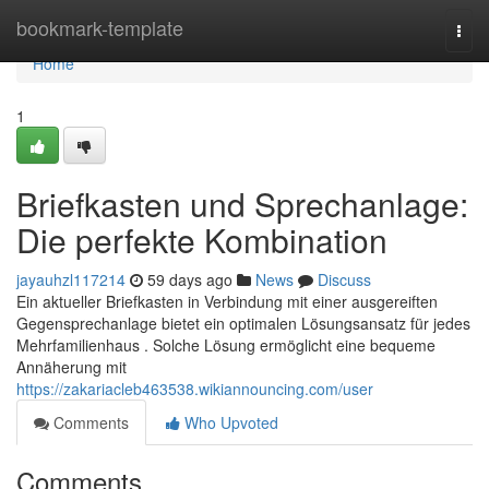
Home
bookmark-template
Togg
navi
Home
1
Briefkasten und Sprechanlage:
Die perfekte Kombination
jayauhzl117214
59 days ago
News
Discuss
Ein aktueller Briefkasten in Verbindung mit einer ausgereiften
Gegensprechanlage bietet ein optimalen Lösungsansatz für jedes
Mehrfamilienhaus . Solche Lösung ermöglicht eine bequeme
Annäherung mit
https://zakariacleb463538.wikiannouncing.com/user
Comments
Who Upvoted
Comments