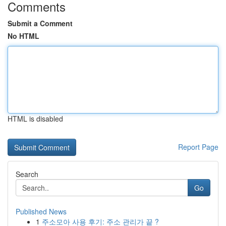
Comments
Submit a Comment
No HTML
HTML is disabled
Report Page
Search
Go
Published News
1
주소모아 사용 후기: 주소 관리가 끝 ?