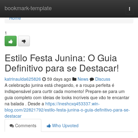
Home
bookmark-template
Togg
navi
Home
1
Estilo Festa Junina: O Guia
Definitivo para se Destacar!
katrinaulda625826
59 days ago
News
Discuss
A celebração junina está chegando, e a roupa perfeita é
indispensável para curtir cada momento! Prepare-se para um
guia completo com ideias de looks incríveis que vão te encantar
na balada . Desde a
https://ineshcxq453337.win-
blog.com/22821792/estilo-festa-junina-o-guia-definitivo-para-se-
destacar
Comments
Who Upvoted