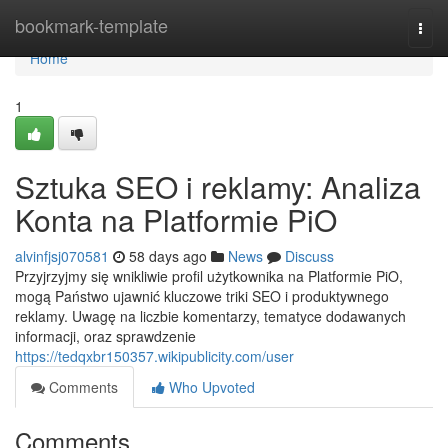
Home
bookmark-template
Togg
navi
Home
1
Sztuka SEO i reklamy: Analiza
Konta na Platformie PiO
alvinfjsj070581
58 days ago
News
Discuss
Przyjrzyjmy się wnikliwie profil użytkownika na Platformie PiO,
mogą Państwo ujawnić kluczowe triki SEO i produktywnego
reklamy. Uwagę na liczbie komentarzy, tematyce dodawanych
informacji, oraz sprawdzenie
https://tedqxbr150357.wikipublicity.com/user
Comments
Who Upvoted
Comments