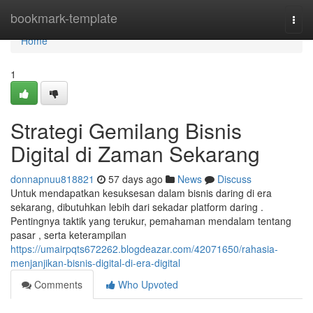
Home
bookmark-template
Togg
navi
Home
1
Strategi Gemilang Bisnis
Digital di Zaman Sekarang
donnapnuu818821
57 days ago
News
Discuss
Untuk mendapatkan kesuksesan dalam bisnis daring di era
sekarang, dibutuhkan lebih dari sekadar platform daring .
Pentingnya taktik yang terukur, pemahaman mendalam tentang
pasar , serta keterampilan
https://umairpqts672262.blogdeazar.com/42071650/rahasia-
menjanjikan-bisnis-digital-di-era-digital
Comments
Who Upvoted