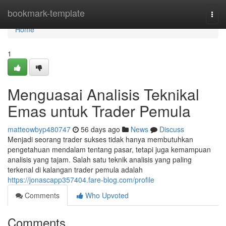
Home
bookmark-template
Togg
navi
Home
1
Menguasai Analisis Teknikal
Emas untuk Trader Pemula
matteowbyp480747
56 days ago
News
Discuss
Menjadi seorang trader sukses tidak hanya membutuhkan
pengetahuan mendalam tentang pasar, tetapi juga kemampuan
analisis yang tajam. Salah satu teknik analisis yang paling
terkenal di kalangan trader pemula adalah
https://jonascapp357404.fare-blog.com/profile
Comments
Who Upvoted
Comments