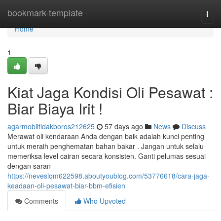
Home
bookmark-template
Togg
navi
Home
1
Kiat Jaga Kondisi Oli Pesawat :
Biar Biaya Irit !
agarmobiltidakboros212625
57 days ago
News
Discuss
Merawat oli kendaraan Anda dengan baik adalah kunci penting
untuk meraih penghematan bahan bakar . Jangan untuk selalu
memeriksa level cairan secara konsisten. Ganti pelumas sesuai
dengan saran
https://neveslqm622598.aboutyoublog.com/53776618/cara-jaga-
keadaan-oli-pesawat-biar-bbm-efisien
Comments
Who Upvoted