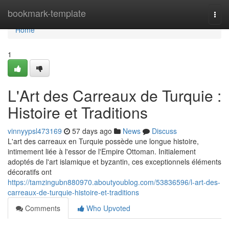
Home
bookmark-template
Togg
navi
Home
1
L'Art des Carreaux de Turquie :
Histoire et Traditions
vinnyypsl473169
57 days ago
News
Discuss
L'art des carreaux en Turquie possède une longue histoire,
intimement liée à l'essor de l'Empire Ottoman. Initialement
adoptés de l'art islamique et byzantin, ces exceptionnels éléments
décoratifs ont
https://tamzingubn880970.aboutyoublog.com/53836596/l-art-des-
carreaux-de-turquie-histoire-et-traditions
Comments
Who Upvoted