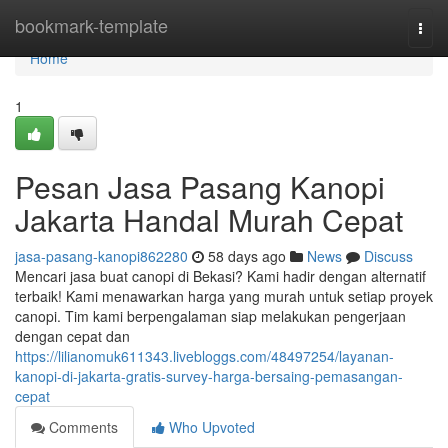
Home
bookmark-template
Togg
navi
Home
1
Pesan Jasa Pasang Kanopi
Jakarta Handal Murah Cepat
jasa-pasang-kanopi862280
58 days ago
News
Discuss
Mencari jasa buat canopi di Bekasi? Kami hadir dengan alternatif
terbaik! Kami menawarkan harga yang murah untuk setiap proyek
canopi. Tim kami berpengalaman siap melakukan pengerjaan
dengan cepat dan
https://lilianomuk611343.livebloggs.com/48497254/layanan-
kanopi-di-jakarta-gratis-survey-harga-bersaing-pemasangan-
cepat
Comments
Who Upvoted