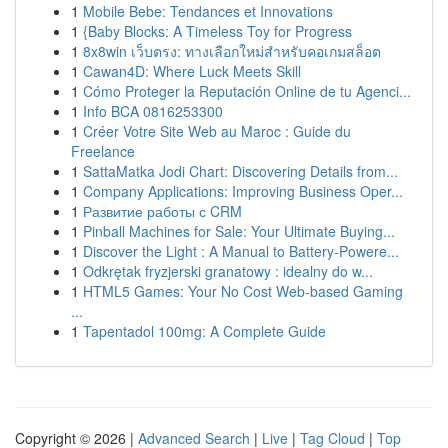
1
Mobile Bebe: Tendances et Innovations
1
{Baby Blocks: A Timeless Toy for Progress
1
8x8win เว็บตรง: ทางเลือกใหม่สำหรับคอเกมสล็อต
1
Cawan4D: Where Luck Meets Skill
1
Cómo Proteger la Reputación Online de tu Agenci...
1
Info BCA 0816253300
1
Créer Votre Site Web au Maroc : Guide du
Freelance
1
SattaMatka Jodi Chart: Discovering Details from...
1
Company Applications: Improving Business Oper...
1
Развитие работы с CRM
1
Pinball Machines for Sale: Your Ultimate Buying...
1
Discover the Light : A Manual to Battery-Powere...
1
Odkrętak fryzjerski granatowy : idealny do w...
1
HTML5 Games: Your No Cost Web-based Gaming
...
1
Tapentadol 100mg: A Complete Guide
Copyright © 2026 |
Advanced Search
|
Live
|
Tag Cloud
|
Top