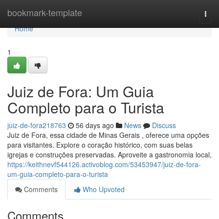
Home
bookmark-template
Togg
navi
Home
1
Juiz de Fora: Um Guia
Completo para o Turista
juiz-de-fora218763
56 days ago
News
Discuss
Juiz de Fora, essa cidade de Minas Gerais , oferece uma opções
para visitantes. Explore o coração histórico, com suas belas
igrejas e construções preservadas. Aproveite a gastronomia local,
https://keithnevf544126.activoblog.com/53453947/juiz-de-fora-
um-guia-completo-para-o-turista
Comments
Who Upvoted
Comments