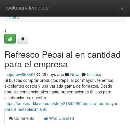
Home
bookmark-template
Togg
navi
Home
1
Refresco Pepsi al en cantidad
para el empresa
majaopwi658406
56 days ago
News
Discuss
Si buscas comprar productos Pepsi al por mayor , tenemos
excelentes costos y una variada gama de formatos. Desde
botellas convencionales hasta presentaciones únicos para
celebraciones, nuestra
https://bookmarklayer.com/story21642260/pepsi-al-por-mayor-
para-el-establecimiento
Comments
Who Upvoted