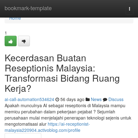
Home
bookmark-template
Togg
navi
Home
1
Kecerdasan Buatan
Reseptionis Malaysia:
Transformasi Bidang Ruang
Kerja?
ai-call-automation534624
56 days ago
News
Discuss
Apakah munculnya AI sebagai reseptionis di Malaysia mampu
memicu perubahan dalam pekerjaan pejabat ? Sejumlah
perusahaan mulai menjelajahi penerapan teknologi sejenis untuk
mengotomatisasi alur
https://ai-receptionist-
malaysia220904.activoblog.com/profile