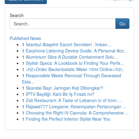
Search
Go
Published News
1
İstanbul Ataşehir Escort Servisleri : İmkan...
1
Earphone Listening Device Guide: A Personal Acc...
1
Aluminium Silos A Durable Containment Solu...
1
Stylish Specs: A Lookbook to Finding Your Perfe...
1
<h2>Order Bacteriostatic Water 10ml Online</h2>
1
Responsible Waste Removal Through Deceased
Esta...
1
Skandal Bayi: Jaringan Keji Dibongkar?
1
İPTV Bayiliği: Karlı Bir İş Fırsatı mı?
1
Zali Restaurant: A Taste of Lebanon in of from ...
1
Rajawd777 Livegame: Kesempatan Pertarungan ...
1
Choosing the Right IV Cannula: A Comprehensive ...
1
Finding the Perfect Interior Stylist Near You