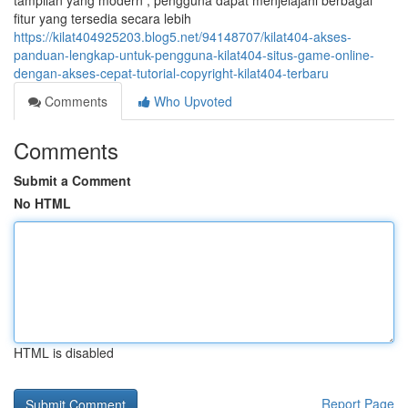
tampilan yang modern , pengguna dapat menjelajahi berbagai
fitur yang tersedia secara lebih
https://kilat404925203.blog5.net/94148707/kilat404-akses-
panduan-lengkap-untuk-pengguna-kilat404-situs-game-online-
dengan-akses-cepat-tutorial-copyright-kilat404-terbaru
Comments
Who Upvoted
Comments
Submit a Comment
No HTML
HTML is disabled
Report Page