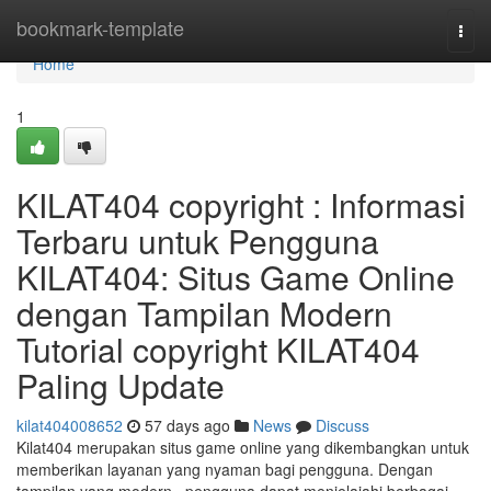
Home
bookmark-template
Togg
navi
Home
1
KILAT404 copyright : Informasi
Terbaru untuk Pengguna
KILAT404: Situs Game Online
dengan Tampilan Modern
Tutorial copyright KILAT404
Paling Update
kilat404008652
57 days ago
News
Discuss
Kilat404 merupakan situs game online yang dikembangkan untuk
memberikan layanan yang nyaman bagi pengguna. Dengan