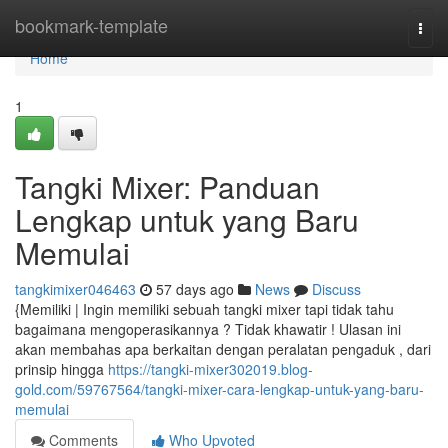
Home
bookmark-template
Togg
navi
Home
1
Tangki Mixer: Panduan
Lengkap untuk yang Baru
Memulai
tangkimixer046463
57 days ago
News
Discuss
{Memiliki | Ingin memiliki sebuah tangki mixer tapi tidak tahu
bagaimana mengoperasikannya ? Tidak khawatir ! Ulasan ini
akan membahas apa berkaitan dengan peralatan pengaduk , dari
prinsip hingga
https://tangki-mixer302019.blog-
gold.com/59767564/tangki-mixer-cara-lengkap-untuk-yang-baru-
memulai
Comments
Who Upvoted