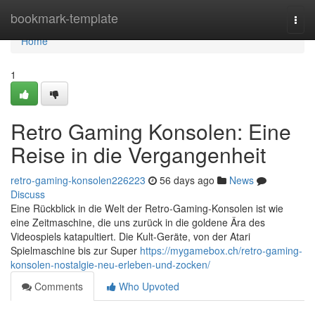
Home
bookmark-template
Togg
navi
Home
1
Retro Gaming Konsolen: Eine
Reise in die Vergangenheit
retro-gaming-konsolen226223
56 days ago
News
Discuss
Eine Rückblick in die Welt der Retro-Gaming-Konsolen ist wie
eine Zeitmaschine, die uns zurück in die goldene Ära des
Videospiels katapultiert. Die Kult-Geräte, von der Atari
Spielmaschine bis zur Super
https://mygamebox.ch/retro-gaming-
konsolen-nostalgie-neu-erleben-und-zocken/
Comments
Who Upvoted