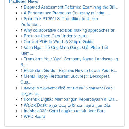
Published News
1
Disputed Assessment Reforms: Examining the Bill...
1
A Performance Promotion Company in India: ...
1
Sport-Tek ST350LS: The Ultimate Unisex
Performa...
1
Why collaborative decision-making approaches ar...
1
Fresno's Used Cars Under $15,000
1
Convert PDF to Word: A Simple Guide
1
Vách Ngăn Tổ Ong Minh Đăng: Giải Pháp Tiết
Kiệm...
1
Transform Your Yard: Company Name Landscaping
S...
1
Electrician Gordon Explains How to Lower Your R...
1
Meniu Happy Restaurant București: Descoperă
Gus...
1
കേരള കൈത്തൊഴിൽ നາມവാലി хлопкової сарі:
ഒരു ልዩ ക...
1
Forensik Digital: Membangun Kepercayaan di Era...
1
WakeelDesk: ملک میں قانونی مدد کا نیا پلیٹ فورم
1
Indobola338: Cara Lengkap untuk User Baru
1
WPC Board