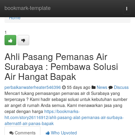
Home
bookmark-template
Togg
navi
Home
1
Ahli Pasang Pemanas Air
Surabaya : Pembawa Solusi
Air Hangat Bapak
perbaikanwaterheater546396
55 days ago
News
Discuss
Mencari tukang pemasangan pemanas air di Surabaya yang
terpercaya ? Kami hadir sebagai solusi untuk kebutuhan sumber
air anget di rumah Anda semua. Kami menawarkan jasa yang
cepat dengan harga
https://bookmarks-
hit.com/story26116912/ahli-pasang-alat-pemanas-air-surbaya-
alternatif-air-panas-bapak
Comments
Who Upvoted