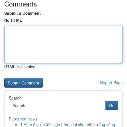
Comments
Submit a Comment
No HTML
HTML is disabled
Report Page
Search
Go
Published News
1
Rèm điện : Cải thiện tương lai cho môi trường sống