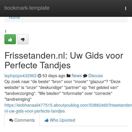
Home
bookmark-template
Tog
nav
Home
1
Frissetanden.nl: Uw Gids voor
Perfecte Tandjes
laytnpcpo432963
53 days ago
News
Discuss
Op zoek naar "de beste" "bron" voor "mooie" "glazuur"? "Deze
website" is "onze" "deskundige" "partner" op "het gebied van"
"tandverzorging". "We bieden" "informatie" over "correcte"
"tandreiniging"
https://siobhanaali477515.aboutyoublog.com/53882465/frissetanden
nl-uw-gids-voor-perfecte-tandjes
Comments
Who Upvoted