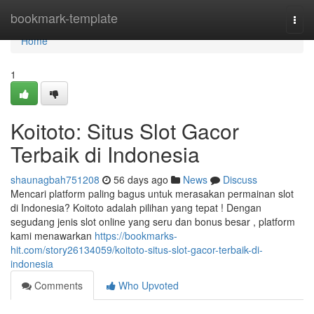
Home
bookmark-template
Togg
navi
Home
1
Koitoto: Situs Slot Gacor
Terbaik di Indonesia
shaunagbah751208
56 days ago
News
Discuss
Mencari platform paling bagus untuk merasakan permainan slot
di Indonesia? Koitoto adalah pilihan yang tepat ! Dengan
segudang jenis slot online yang seru dan bonus besar , platform
kami menawarkan
https://bookmarks-
hit.com/story26134059/koitoto-situs-slot-gacor-terbaik-di-
indonesia
Comments
Who Upvoted