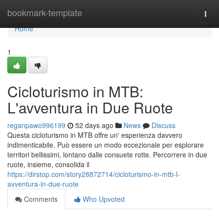
Home
bookmark-template
Togg
navi
Home
1
Cicloturismo in MTB:
L'avventura in Due Ruote
reganpawo996199
52 days ago
News
Discuss
Questa cicloturismo in MTB offre un' esperienza davvero
indimenticabile. Può essere un modo eccezionale per esplorare
territori bellissimi, lontano dalle consuete rotte. Percorrere in due
ruote, insieme, consolida il
https://dirstop.com/story28872714/cicloturismo-in-mtb-l-
avventura-in-due-ruote
Comments
Who Upvoted