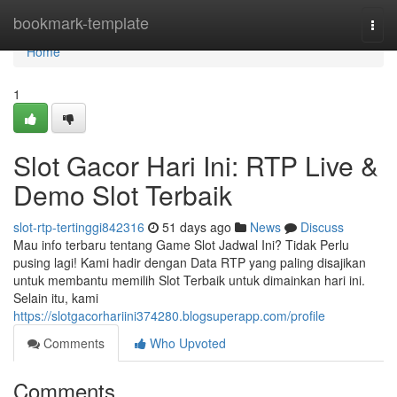
Home
bookmark-template
Togg
navi
Home
1
Slot Gacor Hari Ini: RTP Live &
Demo Slot Terbaik
slot-rtp-tertinggi842316
51 days ago
News
Discuss
Mau info terbaru tentang Game Slot Jadwal Ini? Tidak Perlu
pusing lagi! Kami hadir dengan Data RTP yang paling disajikan
untuk membantu memilih Slot Terbaik untuk dimainkan hari ini.
Selain itu, kami
https://slotgacorhariini374280.blogsuperapp.com/profile
Comments
Who Upvoted
Comments