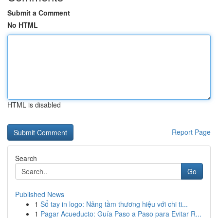
Submit a Comment
No HTML
HTML is disabled
Report Page
Search
Go
Published News
1
Sổ tay in logo: Nâng tầm thương hiệu với chi ti...
1
Pagar Acueducto: Guía Paso a Paso para Evitar R...