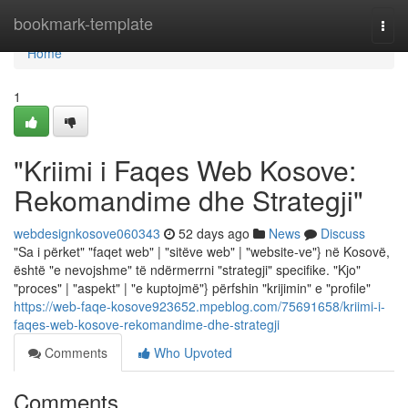
Home
bookmark-template
Togg
navi
Home
1
"Kriimi i Faqes Web Kosove:
Rekomandime dhe Strategji"
webdesignkosove060343
52 days ago
News
Discuss
"Sa i përket" "faqet web" | "sitëve web" | "website-ve"} në Kosovë,
është "e nevojshme" të ndërmerrni "strategji" specifike. "Kjo"
"proces" | "aspekt" | "e kuptojmë"} përfshin "krijimin" e "profile"
https://web-faqe-kosove923652.mpeblog.com/75691658/kriimi-i-
faqes-web-kosove-rekomandime-dhe-strategji
Comments
Who Upvoted
Comments