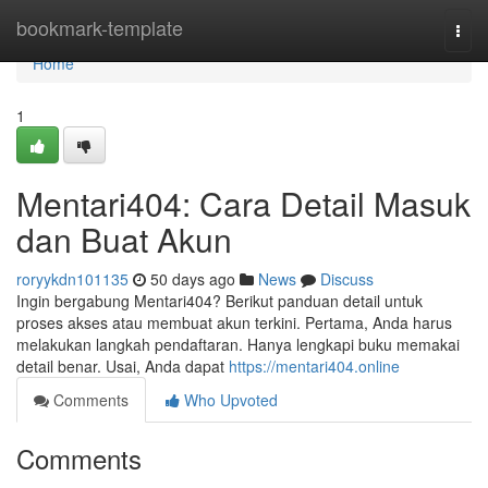
Home
bookmark-template
Togg
navi
Home
1
Mentari404: Cara Detail Masuk
dan Buat Akun
roryykdn101135
50 days ago
News
Discuss
Ingin bergabung Mentari404? Berikut panduan detail untuk
proses akses atau membuat akun terkini. Pertama, Anda harus
melakukan langkah pendaftaran. Hanya lengkapi buku memakai
detail benar. Usai, Anda dapat
https://mentari404.online
Comments
Who Upvoted
Comments