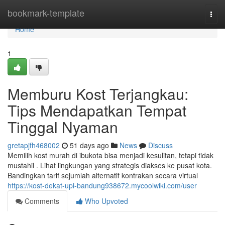
Home
bookmark-template
Togg
navi
Home
1
Memburu Kost Terjangkau:
Tips Mendapatkan Tempat
Tinggal Nyaman
gretapjfh468002
51 days ago
News
Discuss
Memilih kost murah di ibukota bisa menjadi kesulitan, tetapi tidak
mustahil . Lihat lingkungan yang strategis diakses ke pusat kota.
Bandingkan tarif sejumlah alternatif kontrakan secara virtual
https://kost-dekat-upi-bandung938672.mycoolwiki.com/user
Comments
Who Upvoted