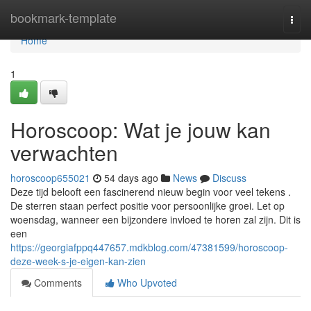
Home
bookmark-template
Togg
navi
Home
1
Horoscoop: Wat je jouw kan
verwachten
horoscoop655021
54 days ago
News
Discuss
Deze tijd belooft een fascinerend nieuw begin voor veel tekens .
De sterren staan perfect positie voor persoonlijke groei. Let op
woensdag, wanneer een bijzondere invloed te horen zal zijn. Dit is
een
https://georgiafppq447657.mdkblog.com/47381599/horoscoop-
deze-week-s-je-eigen-kan-zien
Comments
Who Upvoted