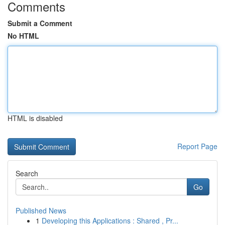
Comments
Submit a Comment
No HTML
HTML is disabled
Report Page
Search
Go
Published News
1
Developing this Applications : Shared , Pr...