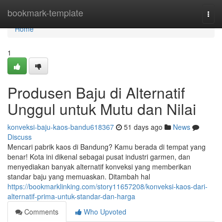
Home
bookmark-template
Togg
navi
Home
1
Produsen Baju di Alternatif
Unggul untuk Mutu dan Nilai
konveksi-baju-kaos-bandu618367
51 days ago
News
Discuss
Mencari pabrik kaos di Bandung? Kamu berada di tempat yang
benar! Kota ini dikenal sebagai pusat industri garmen, dan
menyediakan banyak alternatif konveksi yang memberikan
standar baju yang memuaskan. Ditambah hal
https://bookmarklinking.com/story11657208/konveksi-kaos-dari-
alternatif-prima-untuk-standar-dan-harga
Comments
Who Upvoted