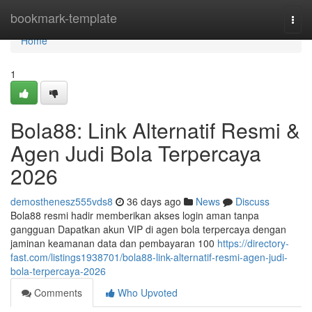
Home
bookmark-template
Togg
navi
Home
1
Bola88: Link Alternatif Resmi &
Agen Judi Bola Terpercaya
2026
demosthenesz555vds8
36 days ago
News
Discuss
Bola88 resmi hadir memberikan akses login aman tanpa
gangguan Dapatkan akun VIP di agen bola terpercaya dengan
jaminan keamanan data dan pembayaran 100
https://directory-
fast.com/listings1938701/bola88-link-alternatif-resmi-agen-judi-
bola-terpercaya-2026
Comments
Who Upvoted