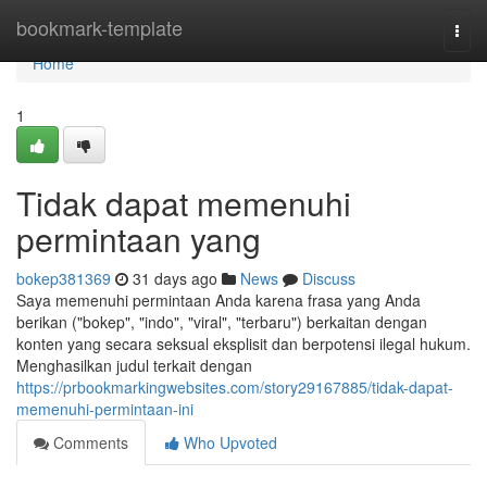
Home
bookmark-template
Togg
navi
Home
1
Tidak dapat memenuhi
permintaan yang
bokep381369
31 days ago
News
Discuss
Saya memenuhi permintaan Anda karena frasa yang Anda
berikan ("bokep", "indo", "viral", "terbaru") berkaitan dengan
konten yang secara seksual eksplisit dan berpotensi ilegal hukum.
Menghasilkan judul terkait dengan
https://prbookmarkingwebsites.com/story29167885/tidak-dapat-
memenuhi-permintaan-ini
Comments
Who Upvoted