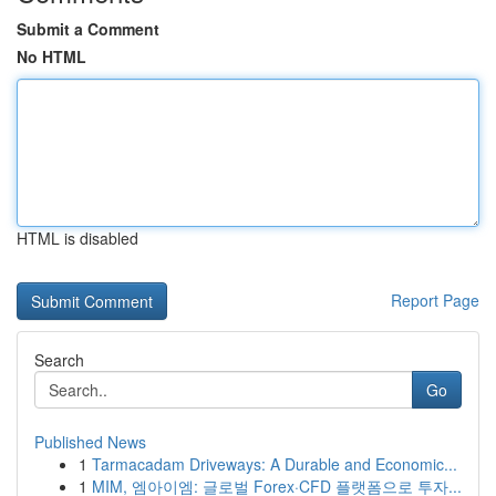
Submit a Comment
No HTML
HTML is disabled
Report Page
Search
Go
Published News
1
Tarmacadam Driveways: A Durable and Economic...
1
MIM, 엠아이엠: 글로벌 Forex·CFD 플랫폼으로 투자...