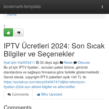
Home
bookmark-template
Togg
navi
Home
1
IPTV Ücretleri 2024: Son Sıcak
Bilgiler ve Seçenekler
fiyat-iptv-trial353411
32 days ago
News
Discuss
Bu yıl için İPTV fiyatları , sunulan paket türüne, görüntü
standardına ve sağlayıcı firmasına göre farklılık göstermektedir .
Genel olarak, copyright İPTV paketleri aylık 100 TL ile
https://socialrus.com/story25406747/dijital-televizyon-
fiyatları-2024-son-aktüel-bilgiler-ve-alternatifler
Comments
Who Upvoted
Comments