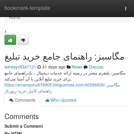
Home
bookmark-template
Togg
navi
Home
1
مگاسبز: راهنمای جامع خرید تبلیغ
adreayxff347121
31 days ago
News
Discuss
مگاسبز، پلتفرم معتبر در زمینه ارائه خدمات دیجیتال ، یک‌راهنمای جامع
برای خرید تبلیغ آنلاین با آن آشنا می‌کند.
https://arranqxmz678905.bloguerosa.com/40596830/مگاسبز-
راهنمای-کامل-خرید-رپورتاژ
Comments
Who Upvoted
Comments
Submit a Comment
No HTML