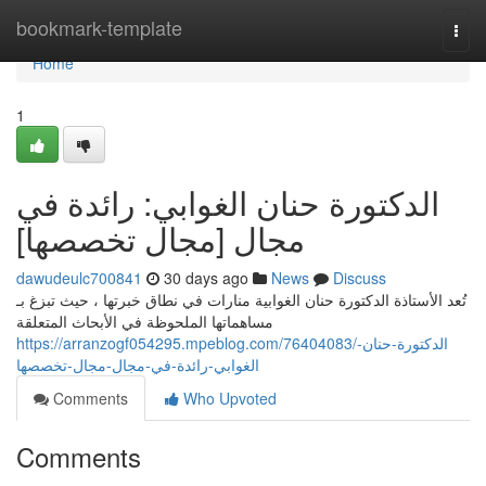
Home
bookmark-template
Togg
navi
Home
1
الدكتورة حنان الغوابي: رائدة في
مجال [مجال تخصصها]
dawudeulc700841
30 days ago
News
Discuss
تُعد الأستاذة الدكتورة حنان الغوابية منارات في نطاق خبرتها ، حيث تبزغ بـ
مساهماتها الملحوظة في الأبحاث المتعلقة
https://arranzogf054295.mpeblog.com/76404083/الدكتورة-حنان-
الغوابي-رائدة-في-مجال-مجال-تخصصها
Comments
Who Upvoted
Comments