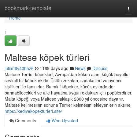
Home
bookmark-template
Togg
navi
Home
1
Maltese köpek türleri
julian6v40baz6
1169 days ago
News
Discuss
Maltese Terrier köpekleri, Avrupa’dan köken alan, küçük boyutlu
sevimli bir köpek ırkıdır. Üstün zekaları, sadakatleri ve oyuncu
kişilikleri ile tanınırlar. Bu mini köpekler, küçük evlerde de
barınabilecekleri ve aile hayatına uygun oldukları için popülerdirler.
Malta köpeği veya Maltese yaklaşık 2800 yıl öncesine dayanır.
Maltese kelimesinin sonuna Terrier kelimesini ekleyenlerin aksine
https://kedivekopekturleri.site/
Comments
Who Upvoted
Comments