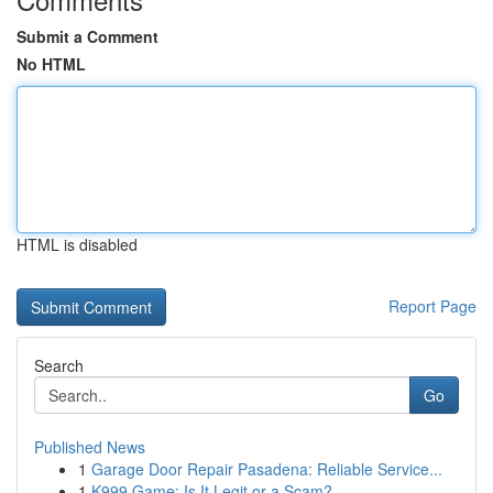
Submit a Comment
No HTML
HTML is disabled
Report Page
Search
Go
Published News
1
Garage Door Repair Pasadena: Reliable Service...
1
K999 Game: Is It Legit or a Scam?