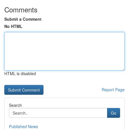
Comments
Submit a Comment
No HTML
HTML is disabled
Report Page
Search
Go
Published News