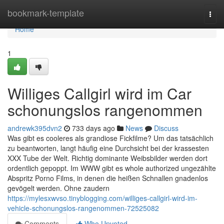
Home
bookmark-template
Togg
navi
Home
1
Williges Callgirl wird im Car
schonungslos rangenommen
andrewk395dvn2
733 days ago
News
Discuss
Was gibt es cooleres als grandiose Fickfilme? Um das tatsächlich
zu beantworten, langt häufig eine Durchsicht bei der krassesten
XXX Tube der Welt. Richtig dominante Weibsbilder werden dort
ordentlich gepoppt. Im WWW gibt es whole authorized ungezählte
Abspritz Porno Films, in denen die heißen Schnallen gnadenlos
gevögelt werden. Ohne zaudern
https://mylesxwvso.tinyblogging.com/williges-callgirl-wird-im-
vehicle-schonungslos-rangenommen-72525082
Comments
Who Upvoted