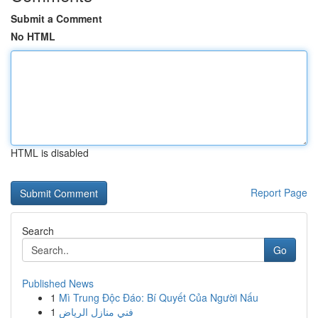
Submit a Comment
No HTML
HTML is disabled
Report Page
Search
Go
Published News
1
Mì Trung Độc Đáo: Bí Quyết Của Người Nấu
1
فني منازل الرياض