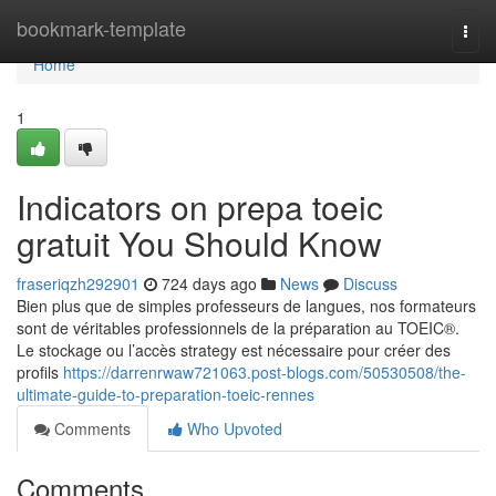
Home
bookmark-template
Togg
navi
Home
1
Indicators on prepa toeic
gratuit You Should Know
fraseriqzh292901
724 days ago
News
Discuss
Bien plus que de simples professeurs de langues, nos formateurs
sont de véritables professionnels de la préparation au TOEIC®.
Le stockage ou l’accès strategy est nécessaire pour créer des
profils
https://darrenrwaw721063.post-blogs.com/50530508/the-
ultimate-guide-to-preparation-toeic-rennes
Comments
Who Upvoted
Comments