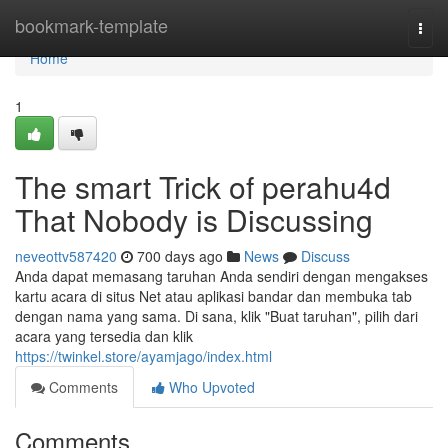
Home
bookmark-template
Togg
navi
Home
1
The smart Trick of perahu4d
That Nobody is Discussing
neveottv587420
700 days ago
News
Discuss
Anda dapat memasang taruhan Anda sendiri dengan mengakses
kartu acara di situs Net atau aplikasi bandar dan membuka tab
dengan nama yang sama. Di sana, klik "Buat taruhan", pilih dari
acara yang tersedia dan klik
https://twinkel.store/ayamjago/index.html
Comments
Who Upvoted
Comments