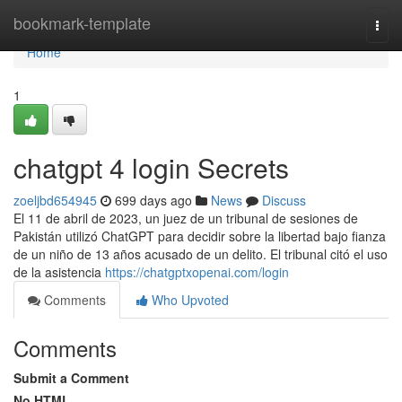
Home
bookmark-template
Togg
navi
Home
1
chatgpt 4 login Secrets
zoeljbd654945
699 days ago
News
Discuss
El 11 de abril de 2023, un juez de un tribunal de sesiones de
Pakistán utilizó ChatGPT para decidir sobre la libertad bajo fianza
de un niño de 13 años acusado de un delito. El tribunal citó el uso
de la asistencia
https://chatgptxopenai.com/login
Comments
Who Upvoted
Comments
Submit a Comment
No HTML