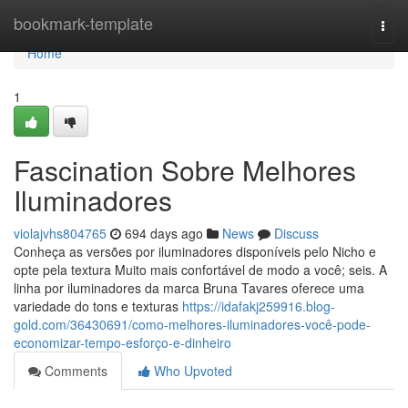
Home
bookmark-template
Togg
navi
Home
1
Fascination Sobre Melhores
Iluminadores
violajvhs804765
694 days ago
News
Discuss
Conheça as versões por iluminadores disponíveis pelo Nicho e
opte pela textura Muito mais confortável de modo a você; seis. A
linha por iluminadores da marca Bruna Tavares oferece uma
variedade do tons e texturas
https://idafakj259916.blog-
gold.com/36430691/como-melhores-iluminadores-você-pode-
economizar-tempo-esforço-e-dinheiro
Comments
Who Upvoted