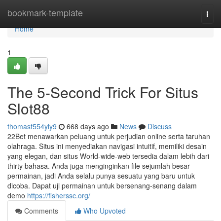
Home
bookmark-template
Togg
navi
Home
1
The 5-Second Trick For Situs
Slot88
thomasf554yly9
668 days ago
News
Discuss
22Bet menawarkan peluang untuk perjudian online serta taruhan
olahraga. Situs ini menyediakan navigasi intuitif, memiliki desain
yang elegan, dan situs World-wide-web tersedia dalam lebih dari
thirty bahasa. Anda juga menginginkan file sejumlah besar
permainan, jadi Anda selalu punya sesuatu yang baru untuk
dicoba. Dapat uji permainan untuk bersenang-senang dalam
demo
https://fisherssc.org/
Comments
Who Upvoted