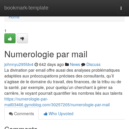
Home
bookmark-template
Togg
navi
Home
1
Numerologie par mail
johnnyu295fdv4
642 days ago
News
Discuss
La divination par email offre aussi des analyses problématiques
adaptées aux préoccupations précises des consultants, qu’il
s’agisse de le domaine du travail, des finances, de la tribu ou de
la santé. par exemple, pour quelqu’un cherchant à gérer sa
carrière, le voyant pourrait quantifier les nombres liés aux talents
https://numerologie-par-
mail03466.gynoblog.com/30257205/numerologie-par-mail
Comments
Who Upvoted
Comments