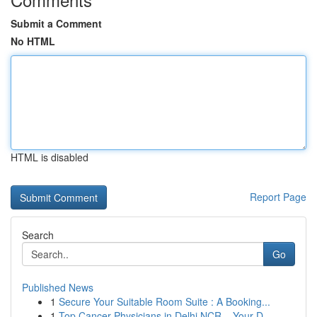
Submit a Comment
No HTML
HTML is disabled
Report Page
Search
Go
Published News
1
Secure Your Suitable Room Suite : A Booking...
1
Top Cancer Physicians in Delhi NCR – Your D...