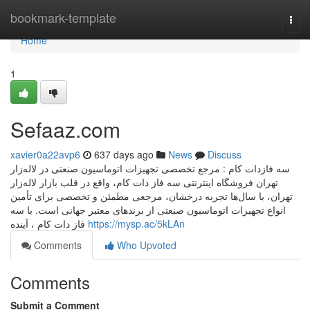
Home
bookmark-template
Togg
navi
Home
1
Sefaaz.com
xavier0a22avp6
637 days ago
News
Discuss
سه فازدات کام : مرجع تخصصی تجهیزات اتوماسیون صنعتی در لاله‌زار
تهران فروشگاه اینترنتی سه فاز دات کام، واقع در قلب بازار لاله‌زار
تهران، با سال‌ها تجربه درخشان، مرجعی مطمئن و تخصصی برای تأمین
انواع تجهیزات اتوماسیون صنعتی از برندهای معتبر جهانی است. با سه
فاز دات کام ، آینده
https://mysp.ac/5kLAn
Comments
Who Upvoted
Comments
Submit a Comment